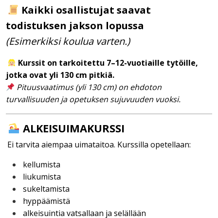
Kaikki osallistujat saavat
todistuksen jakson lopussa
(Esimerkiksi koulua varten.)
Kurssit on tarkoitettu 7–12-vuotiaille tytöille,
jotka ovat yli 130 cm pitkiä.
Pituusvaatimus (yli 130 cm) on ehdoton
turvallisuuden ja opetuksen sujuvuuden vuoksi.
ALKEISUIMAKURSSI
Ei tarvita aiempaa uimataitoa. Kurssilla opetellaan:
kellumista
liukumista
sukeltamista
hyppäämistä
alkeisuintia vatsallaan ja selällään