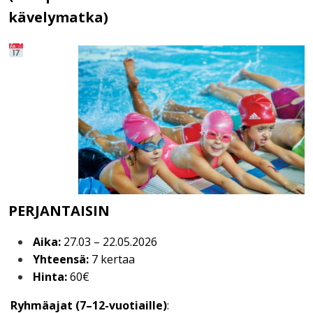
kävelymatka)
PERJANTAISIN
Aika:
27.03 – 22.05.2026
Yhteensä:
7 kertaa
Hinta:
60€
Ryhmäajat (7–12-vuotiaille)
: